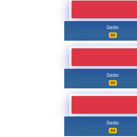
Sede:
02
Sede:
02
Sede:
03