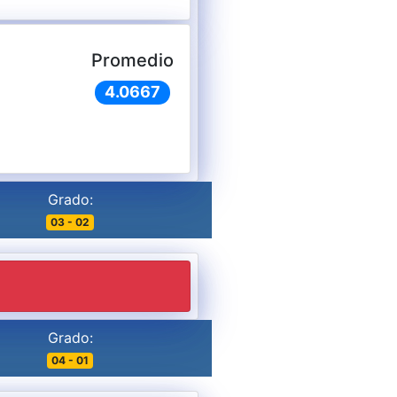
Promedio
4.0667
Grado:
03 - 02
Grado:
04 - 01