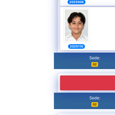
2025006
2025110
Sede:
02
Sede:
02