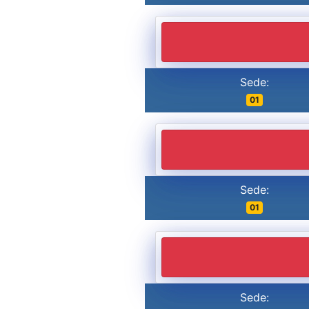
Sede:
01
Sede:
01
Sede: