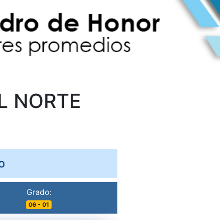
L NORTE
o
Grado:
06 - 01