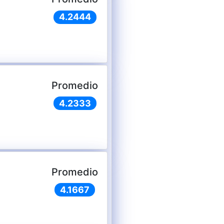
4.2444
Promedio
4.2333
Promedio
4.1667