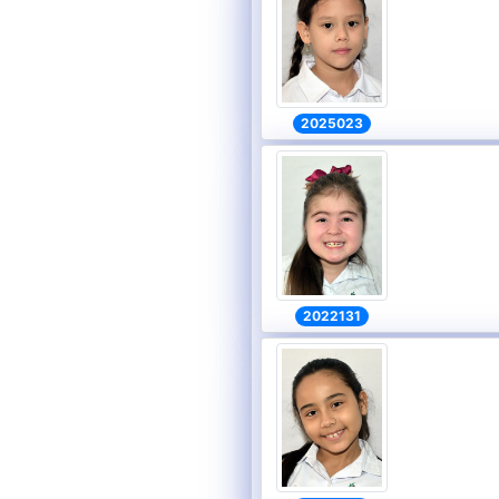
2025023
2022131