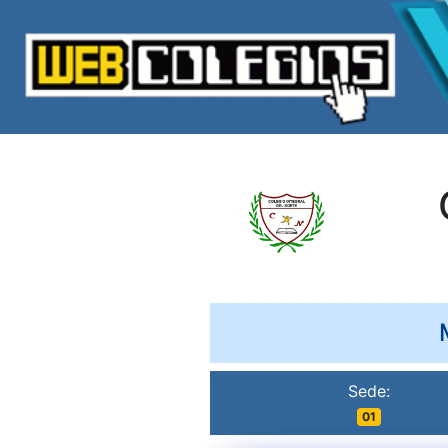
Sede:
01