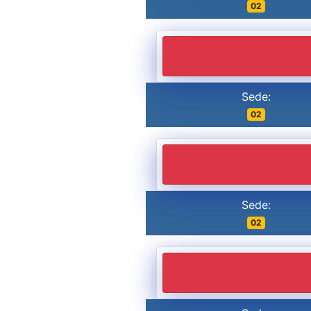
02
Sede:
02
Sede:
02