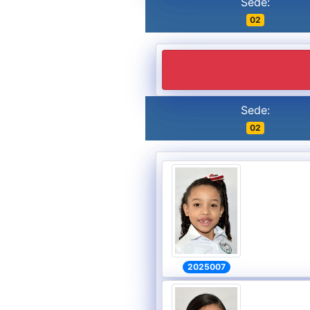
Sede:
02
Sede:
02
2025007