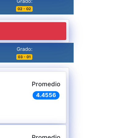
Grado:
02 - 02
Grado:
03 - 01
Promedio
4.4556
Promedio